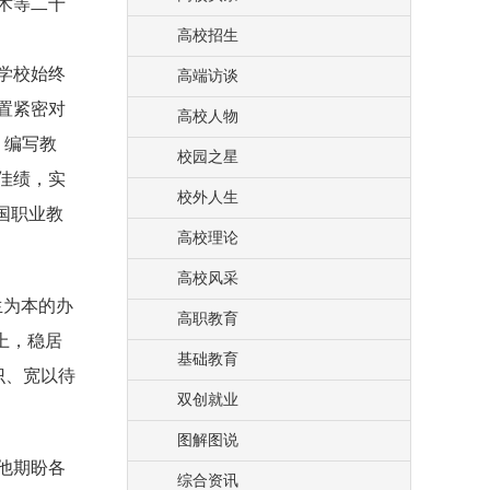
术等二十
高校招生
学校始终
高端访谈
置紧密对
高校人物
、编写教
校园之星
佳绩，实
校外人生
国职业教
高校理论
高校风采
生为本的办
高职教育
上，稳居
基础教育
识、宽以待
双创就业
图解图说
他期盼各
综合资讯