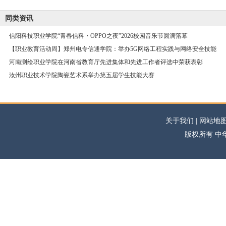
同类资讯
信阳科技职业学院“青春信科・OPPO之夜”2026校园音乐节圆满落幕
【职业教育活动周】郑州电专信通学院：举办5G网络工程实践与网络安全技能
河南测绘职业学院在河南省教育厅先进集体和先进工作者评选中荣获表彰
汝州职业技术学院陶瓷艺术系举办第五届学生技能大赛
关于我们 | 网站地图
版权所有 中华高