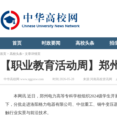
首页
时政要闻
高校头条
招
首页
>
高校头条
> 文章详情页
【职业教育活动周】郑
中华高校网·www.zggxxw.com
时间:2026-05-28
来源:河南高校资讯网
本网讯 近日，郑州电力高等专科学校组织2024级学生开
下，分批走进洛阳格力电器有限公司、中信重工、铜牛变压
触行业实景与前沿技术。