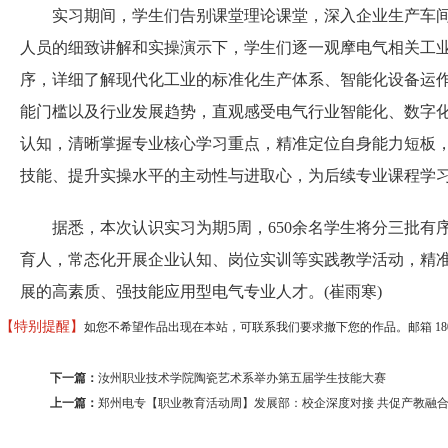
实习期间，学生们告别课堂理论课堂，深入企业生产车间
人员的细致讲解和实操演示下，学生们逐一观摩电气相关工
序，详细了解现代化工业的标准化生产体系、智能化设备运
能门槛以及行业发展趋势，直观感受电气行业智能化、数字
认知，清晰掌握专业核心学习重点，精准定位自身能力短板
技能、提升实操水平的主动性与进取心，为后续专业课程学
据悉，本次认识实习为期5周，650余名学生将分三批有
育人，常态化开展企业认知、岗位实训等实践教学活动，精
展的高素质、强技能应用型电气专业人才。(崔雨寒)
【特别提醒】
如您不希望作品出现在本站，可联系我们要求撤下您的作品。邮箱 18037373
下一篇：
汝州职业技术学院陶瓷艺术系举办第五届学生技能大赛
上一篇：
郑州电专【职业教育活动周】发展部：校企深度对接 共促产教融