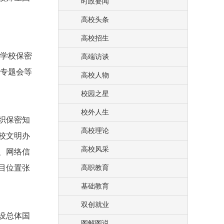
时政要闻
高校头条
高校招生
学校保密
高端访谈
态专题会等
高校人物
校园之星
校外人生
织保密知
高校理论
校文明办
高校风采
、网络信
目位置张
高职教育
基础教育
双创就业
设总体国
图解图说