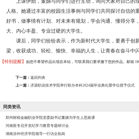
上课伊始，董娣与同学们进行互动，询问大家对自己的现
人格。她通过丰富的校园生活事例与同学们共同探讨自信的
好书，做事情有计划、对未来有规划，学会沟通、懂得分享
大、内心丰盈、专业过硬的大学生。
课后，同学们纷纷表示，作为新时代大学生，要勇于创新
梁，收获成功、轻松、愉快、幸福的人生，让青春在奋斗中闪
【特别提醒】
如您不希望作品出现在本站，可联系我们要求撤下您的作品。邮箱 18037373
下一篇：
返回列表
上一篇：
济源职业技术学院举行联办本科2024届毕业典礼暨学位授予仪式
同类资讯
郑州财税金融职业学院党委副书记董娣为学生上思政课
河南医专召开党纪学习教育专题研讨会
湖南涉外经济学院领导一行访企拓岗