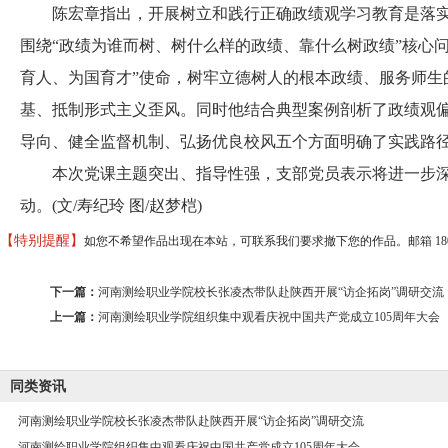
陈宏章指出，开展树立和践行正确政绩观学习教育是落实
围绕“政绩为谁而树、树什么样的政绩、靠什么树政绩”核心
育人、为国育才”使命，树牢立德树人的根本政绩、服务师生
基、抵制形式主义歪风。同时他结合典型案例剖析了政绩观
导向、健全监督机制、弘扬优良校风五个方面明确了实践路
本次党课主题突出、指导性强，支部党员表示将进一步深
动。(文/寿纪玲 图/赵梦桤)
【特别提醒】
如您不希望作品出现在本站，可联系我们要求撤下您的作品。邮箱 18037373
下一篇：
河南测绘职业学院校长张凌杰带队赴陕西开展“访企拓岗”调研交流
上一篇：
河南测绘职业学院组织集中观看庆祝中国共产党成立105周年大会
同类资讯
河南测绘职业学院校长张凌杰带队赴陕西开展“访企拓岗”调研交流
河南测绘职业学院组织集中观看庆祝中国共产党成立105周年大会