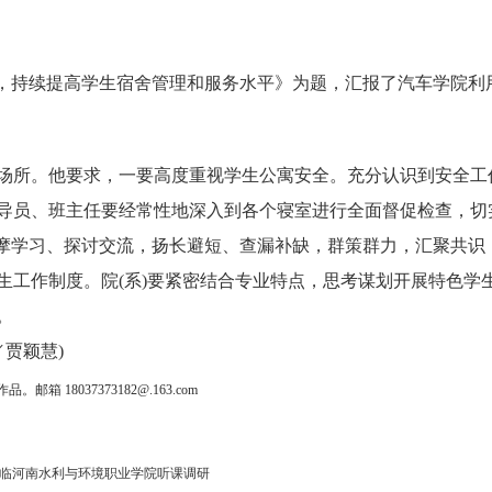
，持续提高学生宿舍管理和服务水平》为题，汇报了汽车学院利
所。他要求，一要高度重视学生公寓安全。充分认识到安全工
导员、班主任要经常性地深入到各个寝室进行全面督促检查，切
观摩学习、探讨交流，扬长避短、查漏补缺，群策群力，汇聚共识
生工作制度。院(系)要紧密结合专业特点，思考谋划开展特色学
。
贾颖慧)
18037373182@.163.com
莅临河南水利与环境职业学院听课​调研