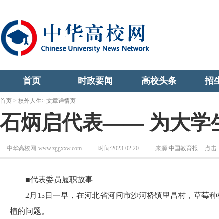
首页
时政要闻
高校头条
招
首页
>
校外人生
> 文章详情页
石炳启代表—— 为大学
中华高校网·www.zggxxw.com
时间:2023-02-20
来源:
中国教育报
点击
■代表委员履职故事
2月13日一早，在河北省河间市沙河桥镇里昌村，草莓种
植的问题。