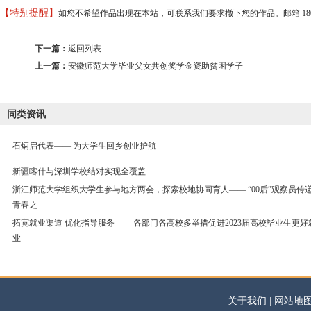
【特别提醒】
如您不希望作品出现在本站，可联系我们要求撤下您的作品。邮箱 18037373
下一篇：
返回列表
上一篇：
安徽师范大学毕业父女共创奖学金资助贫困学子
同类资讯
石炳启代表—— 为大学生回乡创业护航
新疆喀什与深圳学校结对实现全覆盖
浙江师范大学组织大学生参与地方两会，探索校地协同育人—— “00后”观察员传
青春之
拓宽就业渠道 优化指导服务 ——各部门各高校多举措促进2023届高校毕业生更好
业
关于我们 | 网站地图