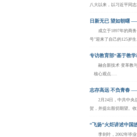
八大以来，以习近平同志为..
日新无已 望如朝曙 
成立于1897年的商务
号”迎来了自己的125岁生...
专访教育部“基于教学
融合新技术 变革教与
家组组长、首都师范
核心观点.....
志存高远 不负青春 
2月24日，中共中央
贺，并提出殷切期望。收到这
“飞扬”火炬讲述中国
李剑叶，2002年毕