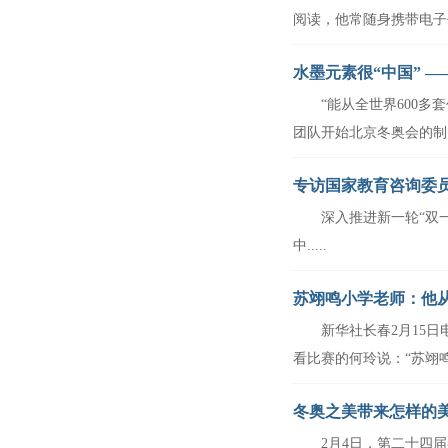
阅读，他常随身携带电子书，
水墨元素很“中国” 
“能从全世界600多套
阳
团队开始北京冬奥会的制...
专访国家教育咨询委员
深入推进新一轮“双一流
北京师范大学教授钟
中.....
苏翊鸣小学老师：他从
新华社长春2月15日电
看比赛的何玲说：“苏翊鸣从.
冬奥之美带来怎样的
2月4日，第二十四届
肖向荣