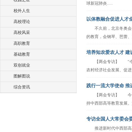
球新冠肺炎.....
校外人生
以体教融合促进人才
高校理论
不久前，北京冬奥会自
葛道凯
高校风采
的教育，会钢琴、芭蕾、声乐
高职教育
培养知农爱农人才 建
基础教育
【两会专访】 “今年
校长吴普特代表
双创就业
农村经济社会发展、促进农民
图解图说
践行一流大学使命 推
综合资讯
【两会专访】 今年政
南开大学校长曹雪涛
持中西部高等教育发展。如何
专访全国人大常委会
推进新时代中西部高等
学会会长杜玉波