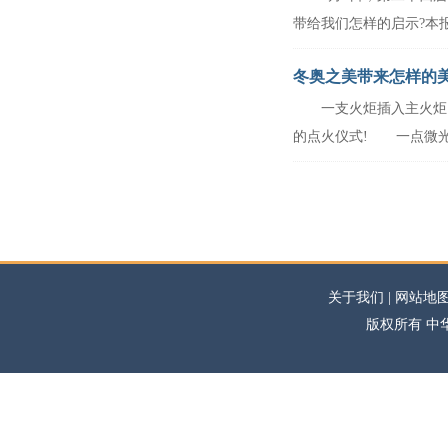
带给我们怎样的启示?本报记
冬奥之美带来怎样的
一支火炬插入主火炬台，几
长肖向荣
的点火仪式! 一点微光，聚
关于我们 | 网站地图
版权所有 中华高